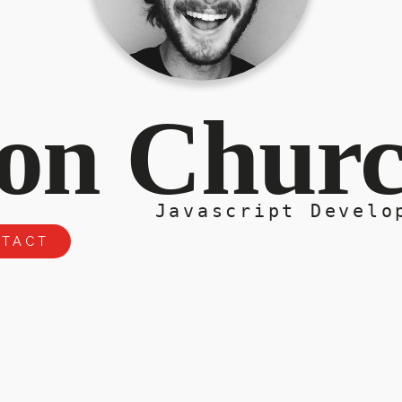
on Chur
Javascript Develo
TACT